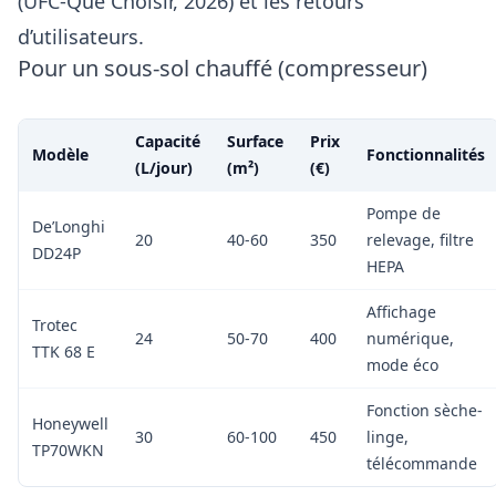
(UFC-Que Choisir, 2026) et les retours
d’utilisateurs.
Pour un sous-sol chauffé (compresseur)
Capacité
Surface
Prix
Modèle
Fonctionnalités
(L/jour)
(m²)
(€)
Pompe de
De’Longhi
20
40-60
350
relevage, filtre
DD24P
HEPA
Affichage
Trotec
24
50-70
400
numérique,
TTK 68 E
mode éco
Fonction sèche-
Honeywell
30
60-100
450
linge,
TP70WKN
télécommande