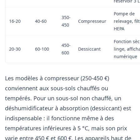
réservoir 3 L
Pompe de
350-
16-20
40-60
Compresseur
relevage, fil
450
HEPA
Fonction sèc
450-
20-30
60-100
Dessiccant
linge, affic
600
numérique
Les modèles à compresseur (250-450 €)
conviennent aux sous-sols chauffés ou
tempérés. Pour un sous-sol non chauffé, un
déshumidificateur à absorption (dessiccant) est
indispensable : il fonctionne même à des
températures inférieures à 5 °C, mais son prix
varie entre 450 € et 600 €. Les appareils haut de