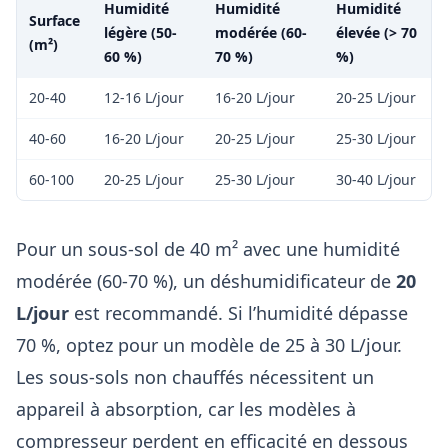
Humidité
Humidité
Humidité
Surface
légère (50-
modérée (60-
élevée (> 70
(m²)
60 %)
70 %)
%)
20-40
12-16 L/jour
16-20 L/jour
20-25 L/jour
40-60
16-20 L/jour
20-25 L/jour
25-30 L/jour
60-100
20-25 L/jour
25-30 L/jour
30-40 L/jour
Pour un sous-sol de 40 m² avec une humidité
modérée (60-70 %), un déshumidificateur de
20
L/jour
est recommandé. Si l’humidité dépasse
70 %, optez pour un modèle de 25 à 30 L/jour.
Les sous-sols non chauffés nécessitent un
appareil à absorption, car les modèles à
compresseur perdent en efficacité en dessous