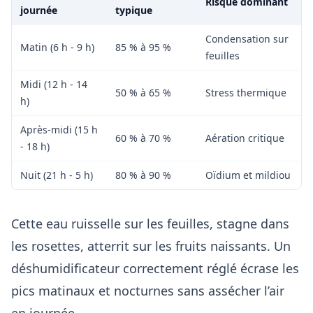
Risque dominant
journée
typique
Condensation sur
Matin (6 h - 9 h)
85 % à 95 %
feuilles
Midi (12 h - 14
50 % à 65 %
Stress thermique
h)
Après-midi (15 h
60 % à 70 %
Aération critique
- 18 h)
Nuit (21 h - 5 h)
80 % à 90 %
Oïdium et mildiou
Cette eau ruisselle sur les feuilles, stagne dans
les rosettes, atterrit sur les fruits naissants. Un
déshumidificateur correctement réglé écrase les
pics matinaux et nocturnes sans assécher l’air