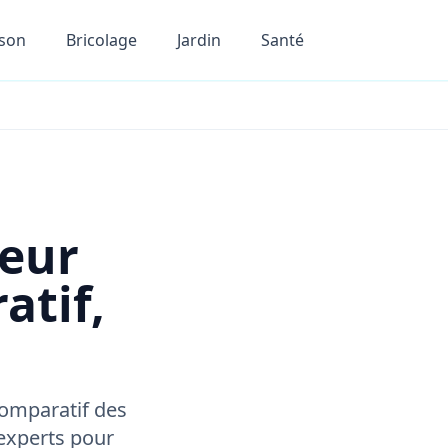
son
Bricolage
Jardin
Santé
teur
atif,
comparatif des
'experts pour