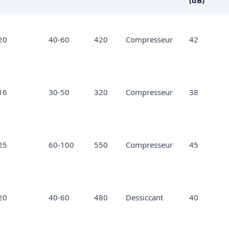
(dB)
20
40-60
420
Compresseur
42
16
30-50
320
Compresseur
38
25
60-100
550
Compresseur
45
20
40-60
480
Dessiccant
40