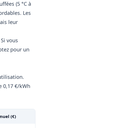
ffées (5 °C à
ordables. Les
is leur
 Si vous
optez pour un
ilisation.
de 0,17 €/kWh
nuel (€)