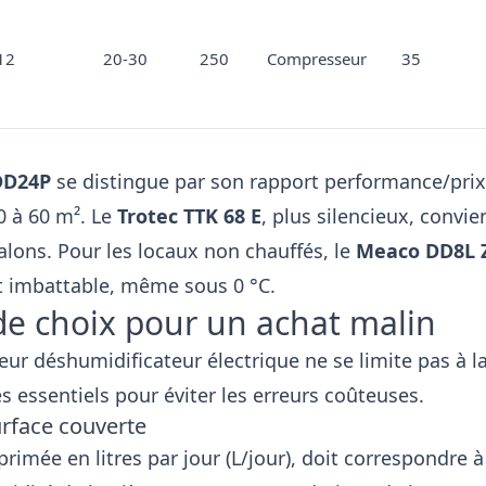
12
20-30
250
Compresseur
35
DD24P
se distingue par son rapport performance/prix
0 à 60 m². Le
Trotec TTK 68 E
, plus silencieux, convie
lons. Pour les locaux non chauffés, le
Meaco DD8L 
st imbattable, même sous 0 °C.
 de choix pour un achat malin
leur déshumidificateur électrique ne se limite pas à l
res essentiels pour éviter les erreurs coûteuses.
urface couverte
primée en litres par jour (L/jour), doit correspondre à