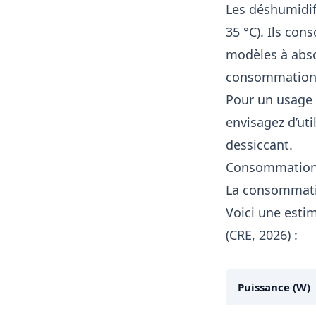
Les déshumidif
35 °C). Ils co
modèles à abso
consommation e
Pour un usage 
envisagez d’uti
dessiccant.
Consommation 
La consommation
Voici une esti
(CRE, 2026) :
Puissance (W)