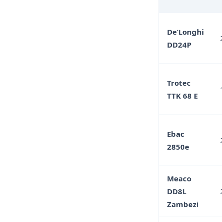
De’Longhi
DD24P
Trotec
TTK 68 E
Ebac
2850e
Meaco
DD8L
Zambezi