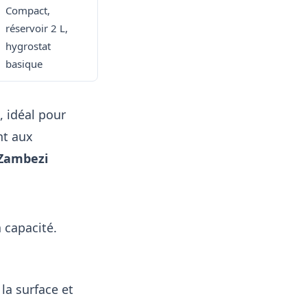
Compact,
réservoir 2 L,
hygrostat
basique
, idéal pour
nt aux
Zambezi
a capacité.
 la surface et