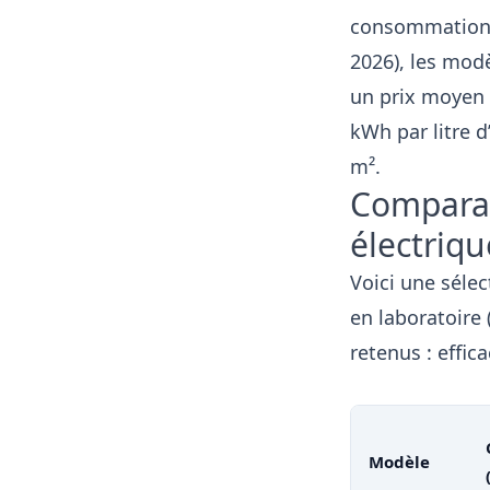
consommation e
2026), les mod
un prix moyen
kWh par litre d
m².
Comparat
électriq
Voici une séle
en laboratoire 
retenus : effic
Modèle