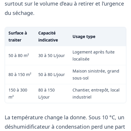
surtout sur le volume d’eau à retirer et l’urgence
du séchage.
Surface à
Capacité
Usage type
traiter
indicative
Logement après fuite
50 à 80 m²
30 à 50 L/jour
localisée
Maison sinistrée, grand
80 à 150 m²
50 à 80 L/jour
sous-sol
150 à 300
80 à 150
Chantier, entrepôt, local
m²
L/jour
industriel
La température change la donne. Sous 10 °C, un
déshumidificateur à condensation perd une part