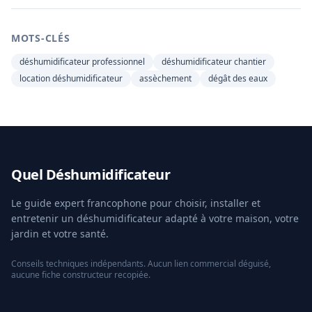
MOTS-CLÉS
déshumidificateur professionnel
déshumidificateur chantier
location déshumidificateur
assèchement
dégât des eaux
Quel Déshumidificateur
Le guide expert francophone pour choisir, installer et
entretenir un déshumidificateur adapté à votre maison, votre
jardin et votre santé.
Conseils techniques indépendants. Aucun lien commercial déguisé,
aucune fiche constructeur recopiée.